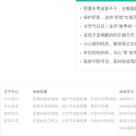
想要冬季皮肤不干，光敷面
保护肝脏，这些“肝扰”红线
冷空气过后！这些“换季病”
这些才是喝酸奶的正确方式，
小心甜到忧伤，糖尿病正在偷
年纪轻轻的你，当心“胃”老
鼠疫可防可治，面对鼠疫我们
关于中心
体检套餐
体检常识
中心简介
胶囊内镜专项体...
端午节优惠套餐...
中老年至尊体检...
体检常识
中心风采
肠胃专项体检套...
端午节优惠套餐...
母亲节套餐
体检报告
健管简介
胶囊内镜至尊套...
父亲节优惠套餐...
中老年VIP体检...
疾病分析
联系方式
市直机关工作人...
父亲节优惠套餐...
中老年VIP体检...
健康运动
综合健康