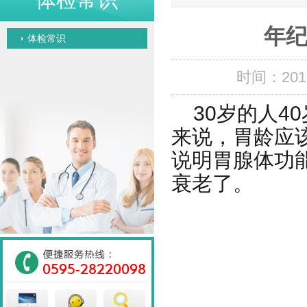
年纪
体检常识
时间：201
30岁的人4
来说，胃龄应
说明胃腺体功
衰老了
。